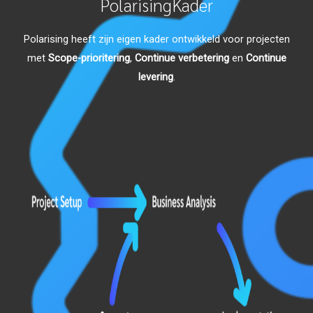
PolarisingKader
Polarising heeft zijn eigen kader ontwikkeld voor projecten
met
Scope-prioritering
,
Continue verbetering
en
Continue
levering
.