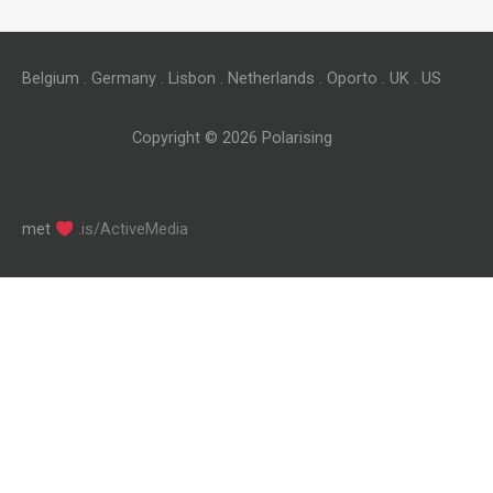
Belgium . Germany . Lisbon . Netherlands . Oporto . UK . US
Copyright © 2026
Polarising
met
.is/ActiveMedia