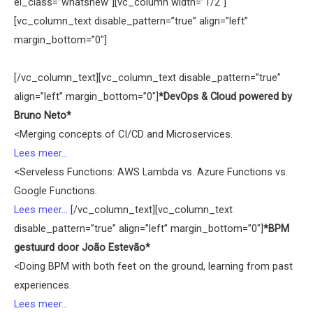
el_class=”whatsnew”][vc_column width=”1/2″]
[vc_column_text disable_pattern=”true” align=”left”
margin_bottom=”0″]
[/vc_column_text][vc_column_text disable_pattern=”true”
align=”left” margin_bottom=”0″]
*DevOps & Cloud powered by
Bruno Neto*
<Merging concepts of CI/CD and Microservices.
Lees meer...
<Serveless Functions: AWS Lambda vs. Azure Functions vs.
Google Functions.
Lees meer...
[/vc_column_text][vc_column_text
disable_pattern=”true” align=”left” margin_bottom=”0″]
*BPM
gestuurd door João Estevão*
<Doing BPM with both feet on the ground, learning from past
experiences.
Lees meer...