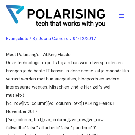
WAT IS ER NIEUW |
Ga
naar
Hoof
NOVEMBER
de
inhoud
Evangelists
/ By
Joana Carneiro
/
04/12/2017
Meet Polarising’s TALKing Heads!
Onze technologie-experts blijven hun woord verspreiden en
brengen je de beste IT-kennis; in deze sectie zul je maandelijks
verrast worden met hun suggesties, blogposts en andere
interessante weetjes. Misschien vind je hier zelfs wel
muziek;-)
[vc_row][vc_column][vc_column_text]TALKing Heads |
November 2017
[/vc_column_text][/vc_column][/vc_row][vc_row
fullwidth=”false” attached=”false” padding=”0″