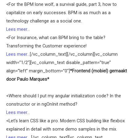
<For the BPM lone wolf, a survival guide, part 3, how to
capitalize on early successes. BPM is as much as a
technology challenge as a social one.
Lees meer...
<For Insurance, what can BPM bring to the table?
Transforming the Customer experience!
Lees meer...
[/vc_column_text][/vc_column][vc_column
width=”1/2″][vc_column_text disable_pattern=”true”
align=”left” margin_bottom=”0″]
*Frontend (mobiel) gemaakt
door Paulo Marques*
<Where should I put my angular initialization code? In the
constructor or in ngOnInit method?
Lees meer...
<Let’s learn CSS like a pro. Modern CSS building like flexbox
explained in detail with some demo samples in the mix.
Lees meer...
[/vc_column_text][vc_column_text